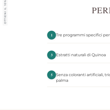
OTTIENI IL 10% DI SCONTO
PER
1
Tre programmi specifici per 
3
Estratti naturali di Quinoa
5
Senza coloranti artificiali, tr
palma