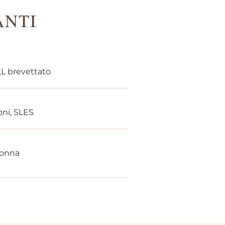
ANTI
L brevettato
oni, SLES
donna