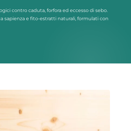
logici contro caduta, forfora ed eccesso di sebo.
ca sapienza e fito-estratti naturali, formulati con