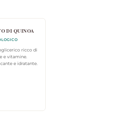
O DI QUINOA
OLOGICO
oglicerico ricco di
e e vitamine.
cante e idratante.