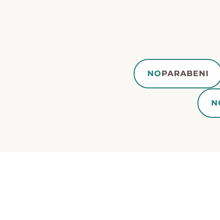
NO
PARABENI
N