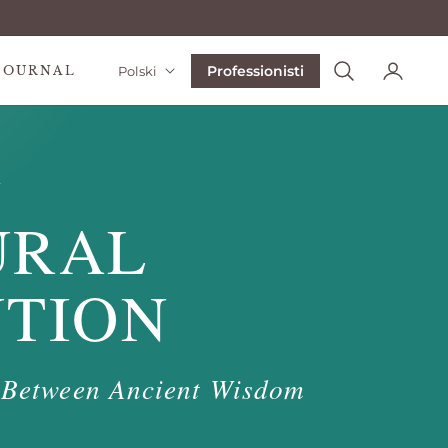
Professionisti
Polski
JOURNAL
A
URAL
UTION
 Between Ancient Wisdom