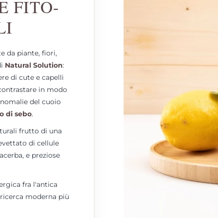
E FITO-
LI
e da piante, fiori,
di
Natural Solution
:
re di cute e capelli
contrastare in modo
anomalie del cuoio
so di sebo
.
urali frutto di una
vettato di cellule
acerba, e preziose
rgica fra l'antica
 la ricerca moderna più