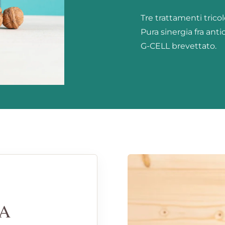
Tre trattamenti trico
Pura sinergia fra anti
G-CELL brevettato.
RA