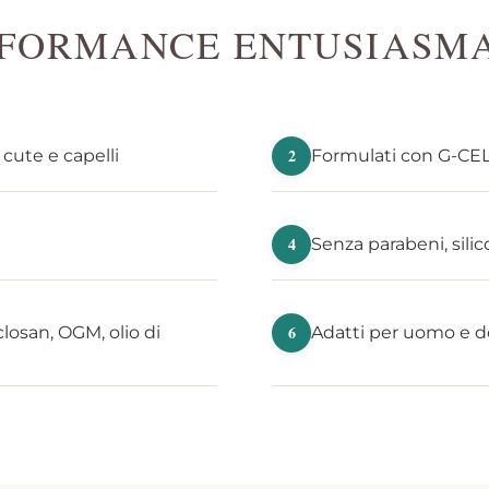
FORMANCE ENTUSIASM
2
cute e capelli
Formulati con G-CEL
4
Senza parabeni, silic
6
iclosan, OGM, olio di
Adatti per uomo e 