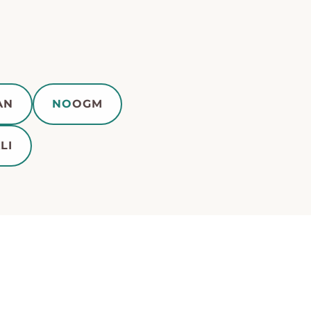
AN
NO
OGM
LI