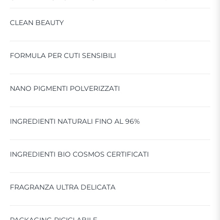
CLEAN BEAUTY
FORMULA PER CUTI SENSIBILI
NANO PIGMENTI POLVERIZZATI
INGREDIENTI NATURALI FINO AL 96%
NON CONTIENE AMMONIACA
INGREDIENTI BIO COSMOS CERTIFICATI
NON CONTIENE PPD
NON CONTIENE RESORCINA
FRAGRANZA ULTRA DELICATA
NON CONTIENE SILICONI
PACKAGING RICICLABILE