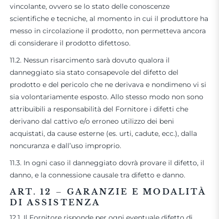
vincolante, ovvero se lo stato delle conoscenze
scientifiche e tecniche, al momento in cui il produttore ha
messo in circolazione il prodotto, non permetteva ancora
di considerare il prodotto difettoso.
11.2. Nessun risarcimento sarà dovuto qualora il
danneggiato sia stato consapevole del difetto del
prodotto e del pericolo che ne derivava e nondimeno vi si
sia volontariamente esposto. Allo stesso modo non sono
attribuibili a responsabilità del Fornitore i difetti che
derivano dal cattivo e/o erroneo utilizzo dei beni
acquistati, da cause esterne (es. urti, cadute, ecc.), dalla
noncuranza e dall’uso improprio.
11.3. In ogni caso il danneggiato dovrà provare il difetto, il
danno, e la connessione causale tra difetto e danno.
ART. 12
–
GARANZIE E MODALITÀ
DI ASSISTENZA
12.1. Il Fornitore risponde per ogni eventuale difetto di