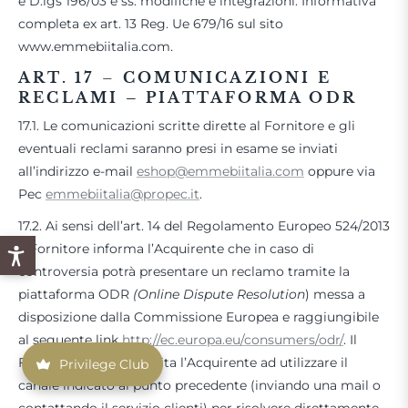
e D.lgs 196/03 e ss. modifiche e integrazioni. Informativa
completa ex art. 13 Reg. Ue 679/16 sul sito
www.emmebiitalia.com.
ART. 17
–
COMUNICAZIONI E
RECLAMI – PIATTAFORMA ODR
17.1. Le comunicazioni scritte dirette al Fornitore e gli
eventuali reclami saranno presi in esame se inviati
all’indirizzo e-mail
eshop@emmebiitalia.com
oppure via
Pec
emmebiitalia@propec.it
.
17.2. Ai sensi dell’art. 14 del Regolamento Europeo 524/2013
il Fornitore informa l’Acquirente che in caso di
controversia potrà presentare un reclamo tramite la
piattaforma ODR
(Online Dispute Resolution
) messa a
disposizione dalla Commissione Europea e raggiungibile
al seguente link
http://ec.europa.eu/consumers/odr/
. Il
Fornitore, tuttavia, invita l’Acquirente ad utilizzare il
Privilege Club
canale indicato al punto precedente (inviando una mail o