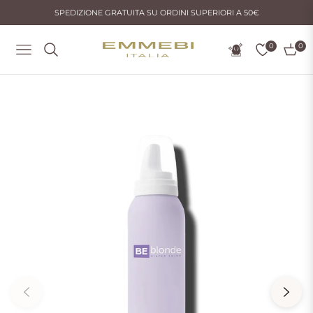
SPEDIZIONE GRATUITA SU ORDINI SUPERIORI A 50€
0
0
Navigation
Carrel