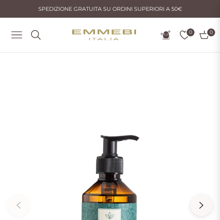
SPEDIZIONE GRATUITA SU ORDINI SUPERIORI A 50€
0
0
Navigation
Carrel