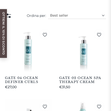
OTTIENI IL 10% DI SCONTO
Ordina per:
GATE 04 OCEAN
GATE 02 OCEAN SPA
DEFINER CURLS
THERAPY CREAM
Prezzo
Prezzo
€27,00
€31,50
regolare
regolare