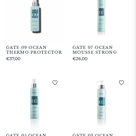
GATE 09 OCEAN
GATE 07 OCEAN
THERMO PROTECTOR
MOUSSE STRONG
Prezzo
Prezzo
€37,00
€26,00
regolare
regolare
GATE 05 OCEAN
GATE 03 OCEAN