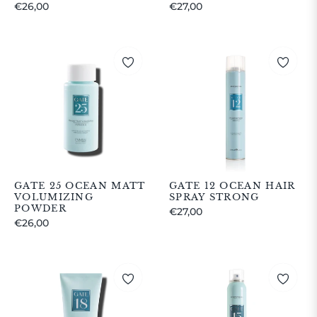
Prezzo
Prezzo
€26,00
€27,00
regolare
regolare
GATE 25 OCEAN MATT
GATE 12 OCEAN HAIR
VOLUMIZING
SPRAY STRONG
POWDER
Prezzo
€27,00
Prezzo
€26,00
regolare
regolare