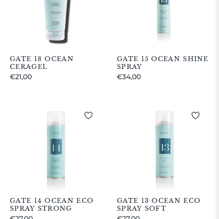
GATE 18 OCEAN
GATE 15 OCEAN SHINE
CERAGEL
SPRAY
Prezzo
Prezzo
€21,00
€34,00
regolare
regolare
GATE 14 OCEAN ECO
GATE 13 OCEAN ECO
SPRAY STRONG
SPRAY SOFT
Prezzo
Prezzo
€27,00
€27,00