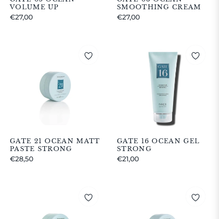
VOLUME UP
SMOOTHING CREAM
Prezzo
Prezzo
€27,00
€27,00
regolare
regolare
GATE 21 OCEAN MATT
GATE 16 OCEAN GEL
PASTE STRONG
STRONG
Prezzo
Prezzo
€28,50
€21,00
regolare
regolare