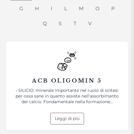
G
H
I
L
M
O
P
Q
S
T
V
ACB OLIGOMIN 5
• SILICIO: minerale importante nel ruolo di sintesi
per ossa sane in quanto assiste nell’assorbimento
del calcio. Fondamentale nella formazione…
Leggi di più