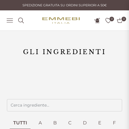
SPEDIZIONE GRATUITA SU ORDINI SUPERIORI A 50€
0
0
Navigation
Carrel
GLI INGREDIENTI
TUTTI
A
B
C
D
E
F