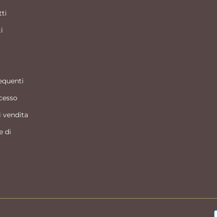
tti
i
quenti
ecesso
i vendita
e di