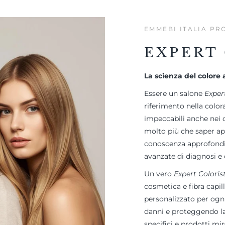
EMMEBI ITALIA PR
EXPERT
La scienza del colore a
Essere un salone
Exper
riferimento nella color
impeccabili anche nei 
molto più che saper ap
conoscenza approfondit
avanzate di diagnosi e 
Un vero
Expert Coloris
cosmetica e fibra capi
personalizzato per ogni
danni e proteggendo la 
specifici e prodotti mira