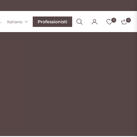
0
0
Professionisti
Italiano
L
Carrello