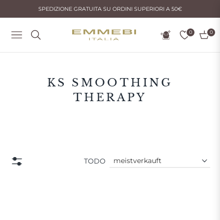
SPEDIZIONE GRATUITA SU ORDINI SUPERIORI A 50€
0
0
Navigation
Einka
TODO:
KS SMOOTHING
THERAPY
TODO